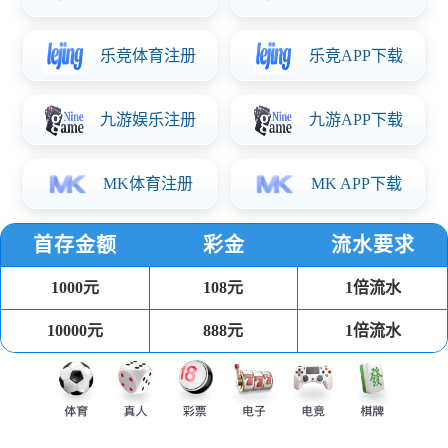
处上半区
北京时间9月11日晚间，英雄联盟S13全球总决赛的抽
签仪式正式落下帷幕。作为一年一度电竞界的最高盛
事，本次抽签结果无疑牵动着无数玩家的心。最引人
注目的变化莫过于，LPL赛区的一号种子JDG与LCK赛
区的老牌强队T1被同时分入了上半区，这意味着这两
支夺冠热门极有可能在淘汰赛阶段提前碰撞，一场“死
亡半区”的争夺战已初现峥嵘。